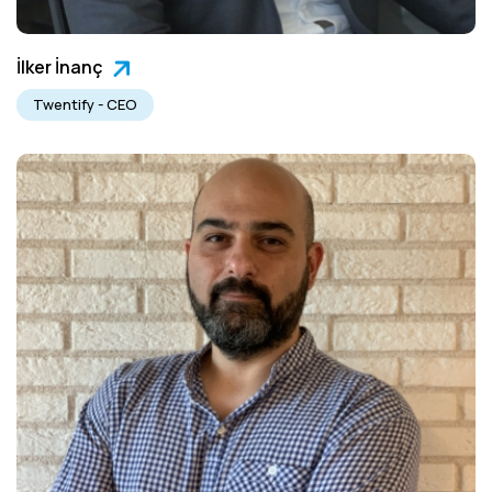
İlker İnanç
Twentify - CEO