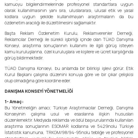
29. Araştırma Zirvesi 7 Mayıs'ta Raffles Otel'de!
Basın & Duyurular
kamuoyu bilgilendirmelerinde profesyonel standartlara uygun
olarak kullanılmasının yanı sıra, uluslararası, ulusal etik ve yasal
IMRD
Bizden Haberler
İletişim
kodlara uygun şekilde kullanılmayan araştırmaların da bu
özdenetim aracılığı ile düzeltilmesini sağlamaktır.
Basın Bültenleri
Bize Ulaşın
Başta Reklam Özdenetim Kurulu, Reklamverenler Derneği,
Medya Yansımaları
Sıkça Sorulan Sorular
Reklamcılar Derneği ile sürekli işbirliği içinde olan TÜAD Danışma
Konseyi, araştırma sonuçlarının kullanımı ile ilgili görüş isteyen
kamu kuruluşlarına, özel kuruluşlara ve kişilere ve ücret karşılığında
görüş bildirmektedir.
TÜAD Danışma Konseyi, bu anlamda bir bilirkişi işlevi görür. Etik
Kurul Başkanı çalışma düzenini konuya göre ve bir çıkar çelişkisi
olup olmadığına göre koordine eder.
DANIŞMA KONSEYİ YÖNETMELİĞİ
1- Amaç:
Bu Yönetmeliğin amacı; Türkiye Araştırmacılar Derneği, Danışma
Konseyinin çalışma usul ve esaslarına ilişkin hususları
düzenlemektir. Medyada reklamda ve ödül başvurularında kullanılan
araştırma sonuçlarının ESOMAR kodlarına ve 5429nolu Türkiye
İstatistik kanununa, TRKGM/98/94-95nolu tebliğe ve profesyonel