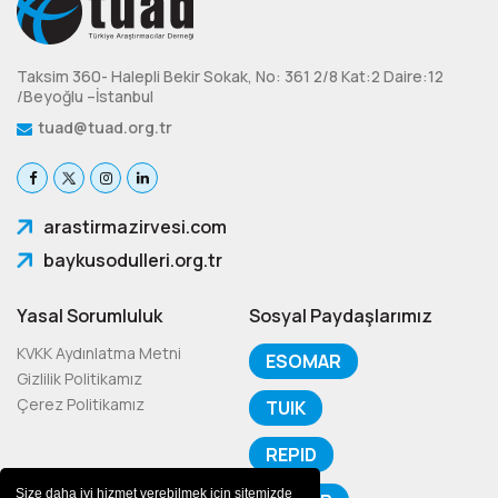
Taksim 360- Halepli Bekir Sokak, No: 361 2/8 Kat:2 Daire:12
/Beyoğlu –İstanbul
tuad@tuad.org.tr
arastirmazirvesi.com
baykusodulleri.org.tr
Yasal Sorumluluk
Sosyal Paydaşlarımız
KVKK Aydınlatma Metni
ESOMAR
Gizlilik Politikamız
Çerez Politikamız
TUIK
REPID
Size daha iyi hizmet verebilmek için sitemizde