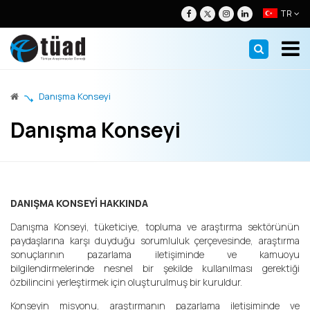
TR
Danışma Konseyi
TÜAD
Danışma Konseyi
Nezih H. Neyzi
Yönetim
Hakkımızda
Yönetim Kurulu
Üyelik
Başkanın Mesajı
Diğer Kurullar
Üyelik Bilgileri
Standartlar
DANIŞMA KONSEYİ HAKKINDA
Araştırma Neden Önemlidir?
Tüzük ve Yönetmelikler
Tüzel Üye Araştırma Firmaları
ESOMAR &ICC Uluslararası Meslek ve Etik Kodlar Kılavuzu 2025
Eğitim
Danışma Konseyi, tüketiciye, topluma ve araştırma sektörünün
ESOMAR Kodları
Tüzel Üye Veri Toplama Firmaları
ISO:20252 ve GAB 2.0 (2024) Entegre Denetim
TÜAD Akademi
Araştırmalar
paydaşlarına karşı duyduğu sorumluluk çerçevesinde, araştırma
sonuçlarının pazarlama iletişiminde ve kamuoyu
Danışma Konseyi
Bireysel Üyelerimiz
ISO:20252
Yetkin Araştırma Sertifika Programı
SES 2025
bilgilendirmelerinde nesnel bir şekilde kullanılması gerektiği
Çalışma Komiteleri
özbilincini yerleştirmek için oluşturulmuş bir kuruldur.
Onur Üyelerimiz
GAB 2.0 Kılavuzu
Etkinlikler
Konseyin misyonu, araştırmanın pazarlama iletişiminde ve
Profesyonel Kadro
ISO-20252 Belgeli Üyeler