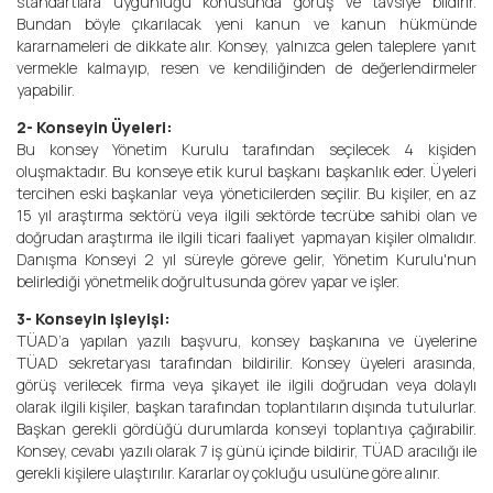
standartlara uygunluğu konusunda görüş ve tavsiye bildirir.
Bundan böyle çıkarılacak yeni kanun ve kanun hükmünde
kararnameleri de dikkate alır. Konsey, yalnızca gelen taleplere yanıt
vermekle kalmayıp, resen ve kendiliğinden de değerlendirmeler
yapabilir.
2- Konseyin Üyeleri:
Bu konsey Yönetim Kurulu tarafından seçilecek 4 kişiden
oluşmaktadır. Bu konseye etik kurul başkanı başkanlık eder. Üyeleri
tercihen eski başkanlar veya yöneticilerden seçilir. Bu kişiler, en az
15 yıl araştırma sektörü veya ilgili sektörde tecrübe sahibi olan ve
doğrudan araştırma ile ilgili ticari faaliyet yapmayan kişiler olmalıdır.
Danışma Konseyi 2 yıl süreyle göreve gelir, Yönetim Kurulu'nun
belirlediği yönetmelik doğrultusunda görev yapar ve işler.
3- Konseyin işleyişi:
TÜAD’a yapılan yazılı başvuru, konsey başkanına ve üyelerine
TÜAD sekretaryası tarafından bildirilir. Konsey üyeleri arasında,
görüş verilecek firma veya şikayet ile ilgili doğrudan veya dolaylı
olarak ilgili kişiler, başkan tarafından toplantıların dışında tutulurlar.
Başkan gerekli gördüğü durumlarda konseyi toplantıya çağırabilir.
Konsey, cevabı yazılı olarak 7 iş günü içinde bildirir, TÜAD aracılığı ile
gerekli kişilere ulaştırılır. Kararlar oy çokluğu usulüne göre alınır.